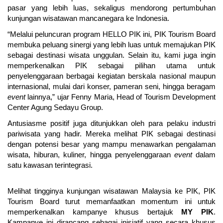
pasar yang lebih luas, sekaligus mendorong pertumbuhan 
kunjungan wisatawan mancanegara ke Indonesia.
“Melalui peluncuran program HELLO PIK ini, PIK Tourism Board 
membuka peluang sinergi yang lebih luas untuk memajukan PIK 
sebagai destinasi wisata unggulan. Selain itu, kami juga ingin 
memperkenalkan PIK sebagai pilihan utama untuk 
penyelenggaraan berbagai kegiatan berskala nasional maupun 
internasional, mulai dari konser, pameran seni, hingga beragam 
event
 lainnya,” ujar Fenny Maria, Head of Tourism Development 
Center Agung Sedayu Group.
Antusiasme positif juga ditunjukkan oleh para pelaku industri 
pariwisata yang hadir. Mereka melihat PIK sebagai destinasi 
dengan potensi besar yang mampu menawarkan pengalaman 
wisata, hiburan, kuliner, hingga penyelenggaraan 
event
 dalam 
satu kawasan terintegrasi.
Melihat tingginya kunjungan wisatawan Malaysia ke PIK, PIK 
Tourism Board turut memanfaatkan momentum ini untuk 
memperkenalkan kampanye khusus bertajuk 
MY PIK
. 
Kampanye ini dirancang sebagai inisiatif yang secara khusus 